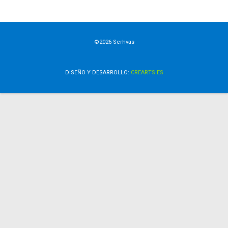
©2026 Serhvas
DISEÑO Y DESARROLLO:
CREARTS.ES