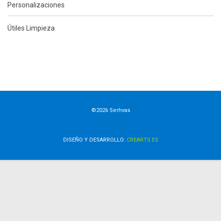
Personalizaciones
Útiles Limpieza
©2026 Serhvas
DISEÑO Y DESARROLLO:
CREARTS.ES