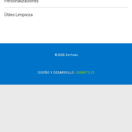
Personalizaciones
Útiles Limpieza
©2026 Serhvas
DISEÑO Y DESARROLLO:
CREARTS.ES