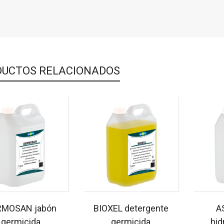
UCTOS RELACIONADOS
RMOSAN jabón
BIOXEL detergente
A
germicida
germicida
hid