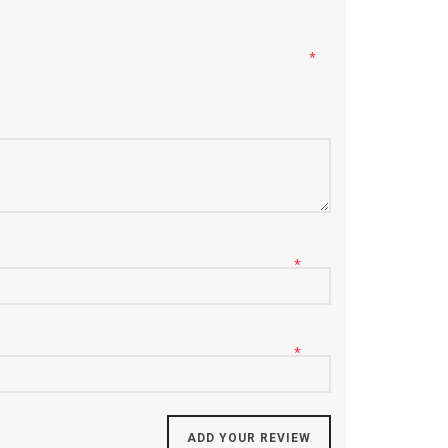
*
*
*