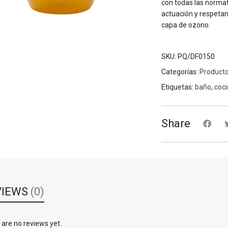
con todas las normat
actuación y respetan
capa de ozono.
SKU:
PQ/DF0150
Categorías:
Product
Etiquetas:
baño
,
coc
Share
VIEWS
(0)
are no reviews yet.