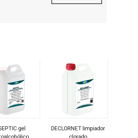
SEPTIC gel
DECLORNET limpiador
roalcohólico
clorado