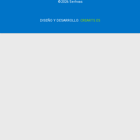
©2026 Serhvas
DISEÑO Y DESARROLLO:
CREARTS.ES