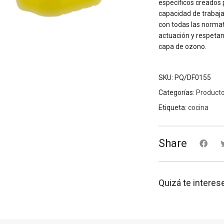
específicos creados 
capacidad de trabaj
con todas las normat
actuación y respetan
capa de ozono.
SKU:
PQ/DF0155
Categorías:
Product
Etiqueta:
cocina
Share
Quizá te interes