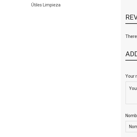
Útiles Limpieza
RE
There 
ADD
Your 
Nomb