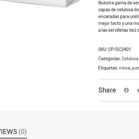
Nuestra gama de ser
capas de celulosa do
encaradas para unirl
mejor tacto y una ma
a las servilletas tis
SKU:
CP/SC3401
Categorías:
Celulosa
Etiquetas:
mesa
,
pun
Share
VIEWS
(0)