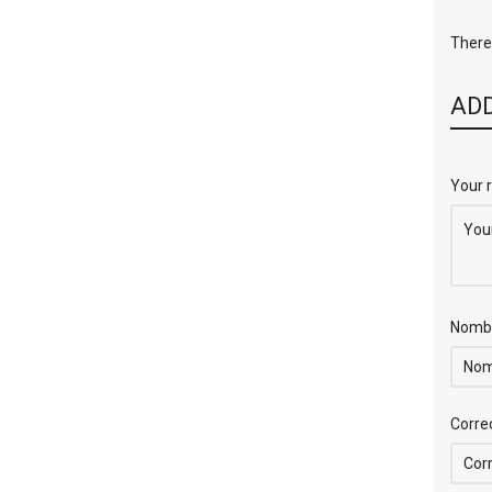
There 
ADD
Your 
Nomb
Corre