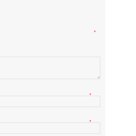
*
*
*