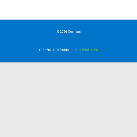
©2026 Serhvas
DISEÑO Y DESARROLLO:
CREARTS.ES