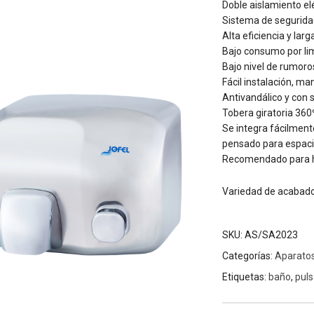
Doble aislamiento elé
Sistema de seguridad
Alta eficiencia y larg
Bajo consumo por li
Bajo nivel de rumoro
Fácil instalación, ma
Antivandálico y con 
Tobera giratoria 360
Se integra fácilment
pensado para espaci
Recomendado para hos
Variedad de acabados:
SKU:
AS/SA2023
Categorías:
Aparatos
Etiquetas:
baño
,
pul