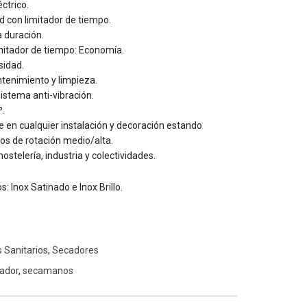
ctrico.
 con limitador de tiempo.
a duración.
mitador de tiempo: Economía.
sidad.
ntenimiento y limpieza.
sistema anti-vibración.
º.
e en cualquier instalación y decoración estando
os de rotación medio/alta.
telería, industria y colectividades.
 Inox Satinado e Inox Brillo.
 Sanitarios
,
Secadores
sador
,
secamanos