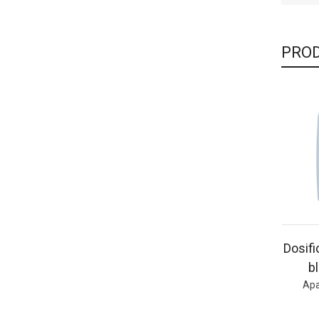
PROD
Dosifi
b
Apa