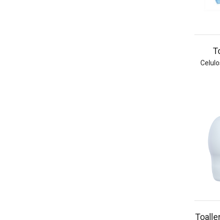
T
Celulo
Toalle