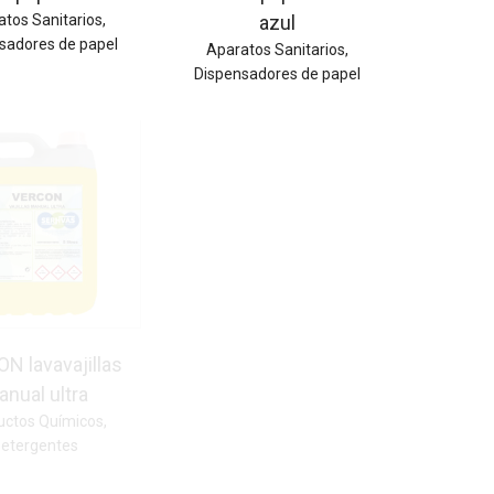
atos Sanitarios
,
azul
sadores de papel
Aparatos Sanitarios
,
Dispensadores de papel
N lavavajillas
nual ultra
uctos Químicos
,
etergentes