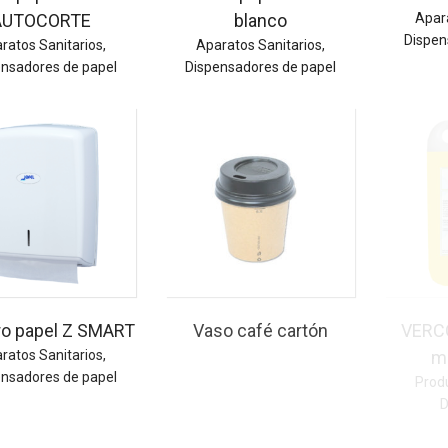
AUTOCORTE
blanco
Apar
Dispen
ratos Sanitarios
,
Aparatos Sanitarios
,
ensadores de papel
Dispensadores de papel
ro papel Z SMART
Vaso café cartón
VERCO
ratos Sanitarios
,
ma
ensadores de papel
Prod
D