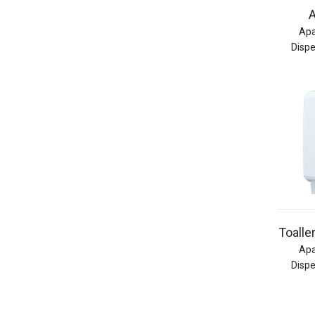
Apa
Disp
Toalle
Apa
Disp