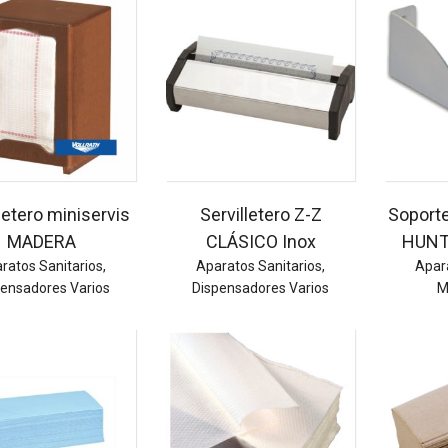
letero miniservis
Servilletero Z-Z
Soport
MADERA
CLÁSICO Inox
HUNT
ratos Sanitarios
,
Aparatos Sanitarios
,
Apar
pensadores Varios
Dispensadores Varios
M