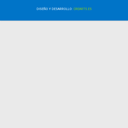
DISEÑO Y DESARROLLO:
CREARTS.ES